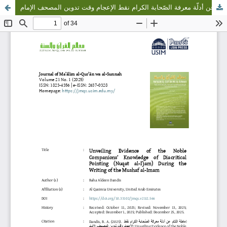
إماطة اللثام عن أدلّة معرفة الصّحابة الكرام نقط الإعجام وقت تدوين المصحف الإمام