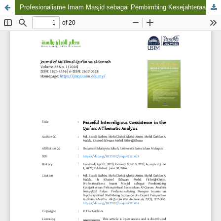
Profesionalisme Imam Masjid sebagai Pembimbing Kesejahteraan Psikospiritual Berasaskan Al-Quran: Analisis Perspektif Pakar