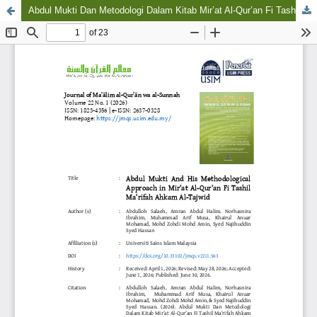
Abdul Mukti Dan Metodologi Dalam Kitab Mir’at Al-Qur’an Fi Tashil Ma‘rifah Ahkam Al-Tajwid